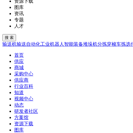
资源下载
图库
资讯
专题
人才
输送机
输送
自动化
工业机器人
智能装备
堆垛机
分拣
穿梭车
拣选
首页
供应
商城
采购中心
供应商
行业百科
知道
视频中心
动态
研发者社区
方案馆
资源下载
图库